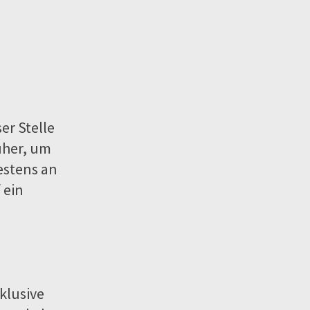
er Stelle
üher, um
estens an
 ein
klusive