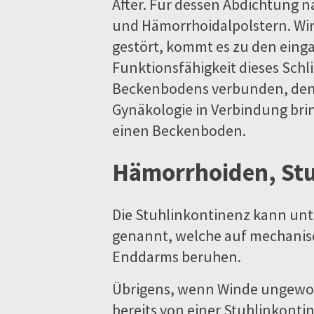
After. Für dessen Abdichtung n
und Hämorrhoidalpolstern. Wir
gestört, kommt es zu den ein
Funktionsfähigkeit dieses Sch
Beckenbodens verbunden, den 
Gynäkologie in Verbindung brin
einen Beckenboden.
Hämorrhoiden, Stu
Die Stuhlinkontinenz kann unte
genannt, welche auf mechanis
Enddarms beruhen.
Übrigens, wenn Winde ungewol
bereits von einer Stuhlinkontin