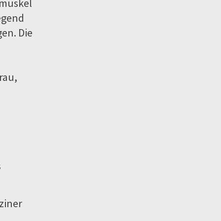
ßmuskel
egend
en. Die
rau,
s
ziner