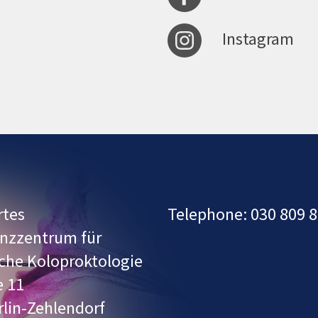
Instagram
rtes
Telephone: 030 809 8
nzzentrum für
sche Koloproktologie
e 11
rlin-Zehlendorf