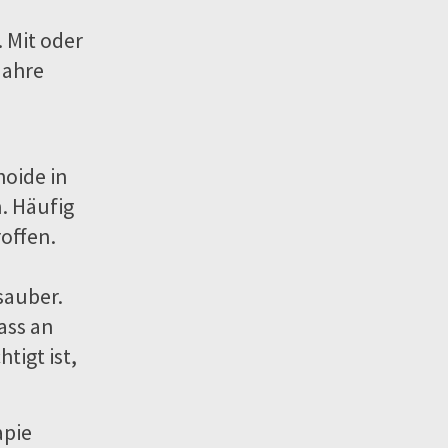
. Mit oder
Jahre
hoide in
. Häufig
offen.
sauber.
ass an
tigt ist,
apie